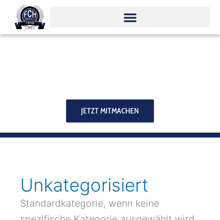
Zum
Inhalt
springen
JETZT MITMACHEN
Unkategorisiert
Standardkategorie, wenn keine
spezifische Kategorie ausgewählt wird