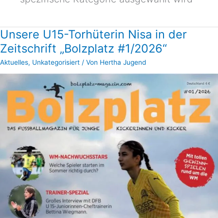
Unsere U15-Torhüterin Nisa in der
Unsere
U15-
Zeitschrift „Bolzplatz #1/2026“
Torhüterin
Aktuelles
,
Unkategorisiert
/ Von
Hertha Jugend
Nisa
in
der
Zeitschrift
„Bolzplatz
#1/2026“