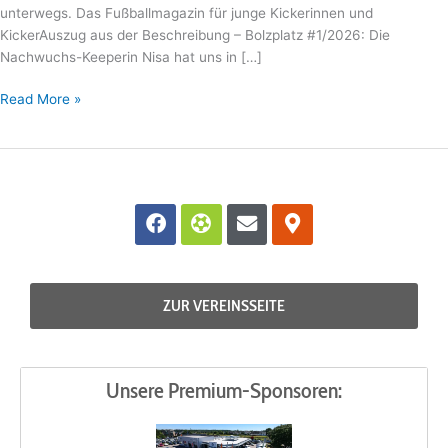
unterwegs. Das Fußballmagazin für junge Kickerinnen und
KickerAuszug aus der Beschreibung – Bolzplatz #1/2026: Die
Nachwuchs-Keeperin Nisa hat uns in […]
Read More »
F
F
E
M
a
u
n
a
c
t
v
p
e
b
e
-
b
o
l
m
ZUR VEREINSSEITE
o
l
o
a
o
p
r
k
e
k
e
Unsere Premium-Sponsoren:
r
-
a