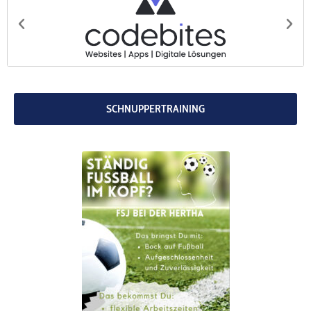
codebites
Au
SCHNUPPERTRAINING