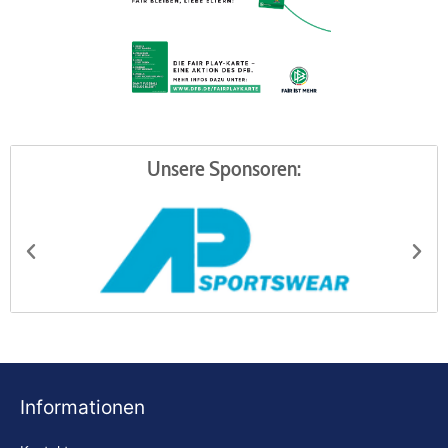
Unsere Sponsoren:
AP Sportswear
Be
Informationen