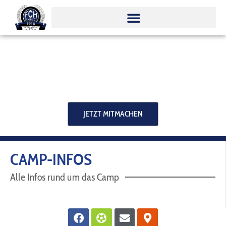
Zum
Inhalt
springen
JETZT MITMACHEN
CAMP-INFOS
Alle Infos rund um das Camp
Facebook
Futbol
Envelope
Map-
marker-