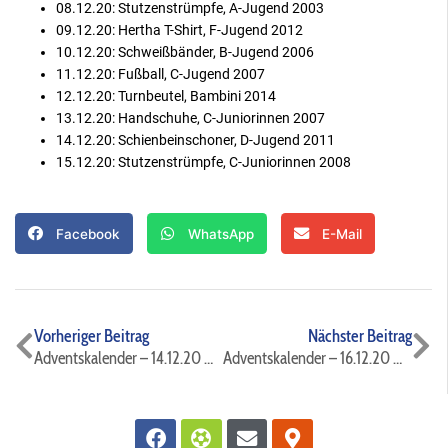
08.12.20: Stutzenstrümpfe, A-Jugend 2003
09.12.20: Hertha T-Shirt, F-Jugend 2012
10.12.20: Schweißbänder, B-Jugend 2006
11.12.20: Fußball, C-Jugend 2007
12.12.20: Turnbeutel, Bambini 2014
13.12.20: Handschuhe, C-Juniorinnen 2007
14.12.20: Schienbeinschoner, D-Jugend 2011
15.12.20: Stutzenstrümpfe, C-Juniorinnen 2008
Facebook
WhatsApp
E-Mail
Zurück
Nä
Vorheriger Beitrag
Nächster Beitrag
Adventskalender – 14.12.20 ⚫️🔵⚽️
Adventskalender – 16.12.20 ⚫️🔵⚽️
Facebook
Futbol
Envelope
Map-
marker-