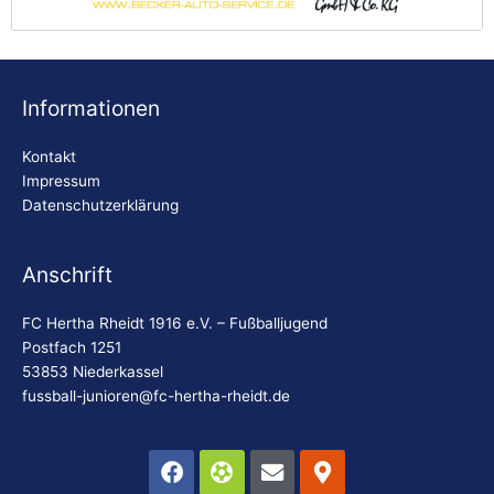
Becker Autoservice
Bi
Informationen
Kontakt
Impressum
Datenschutzerklärung
Anschrift
FC Hertha Rheidt 1916 e.V. – Fußballjugend
Postfach 1251
53853 Niederkassel
fussball-junioren@fc-hertha-rheidt.de
Facebook
Futbol
Envelope
Map-
marker-