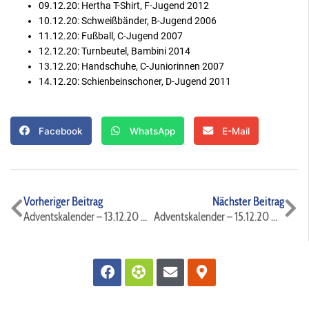
09.12.20: Hertha T-Shirt, F-Jugend 2012
10.12.20: Schweißbänder, B-Jugend 2006
11.12.20: Fußball, C-Jugend 2007
12.12.20: Turnbeutel, Bambini 2014
13.12.20: Handschuhe, C-Juniorinnen 2007
14.12.20: Schienbeinschoner, D-Jugend 2011
Facebook
WhatsApp
E-Mail
Zurück
Nä
Vorheriger Beitrag
Nächster Beitrag
Adventskalender – 13.12.20 ⚫️🔵⚽️
Adventskalender – 15.12.20 ⚫️🔵⚽️
Facebook
Futbol
Envelope
Map-
marker-
alt