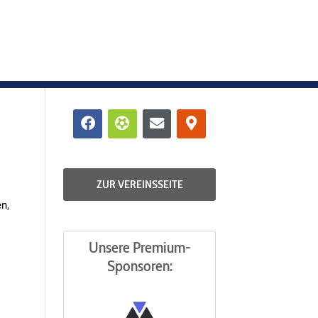
Facebook
Futbol
Envelope
Map-
marker-
alt
ZUR VEREINSSEITE
n,
Unsere Premium-
Sponsoren: