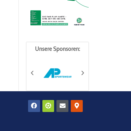
Unsere Sponsoren:
Facebook
Futbol
Envelope
Map-
AP
Becker
marker-
alt
Sportswear
Autoservi