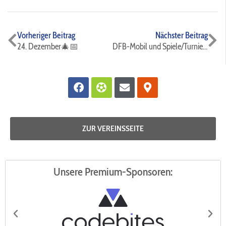
Zurück
Nä
Vorheriger Beitrag
Nächster Beitrag
24. Dezember🎄📅
DFB-Mobil und Spiele/Turniere am Wochenende⚫️🔵⚽️
Facebook
Futbol
Envelope
Map-
marker-
alt
ZUR VEREINSSEITE
Unsere Premium-Sponsoren: