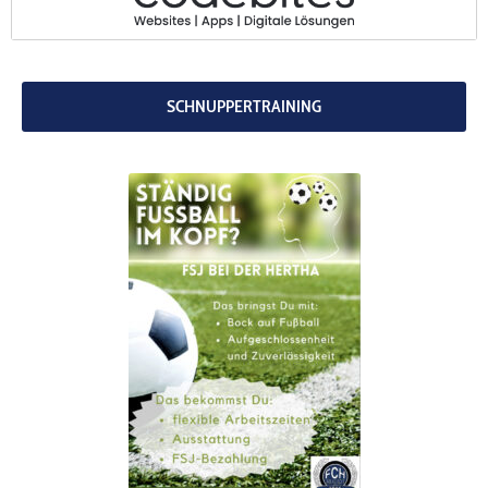
codebites
Au
SCHNUPPERTRAINING