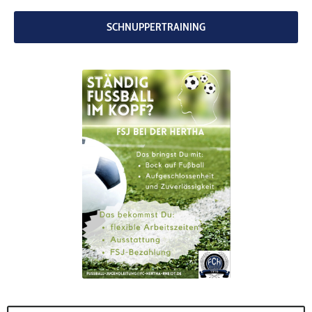
codebites
Au
SCHNUPPERTRAINING