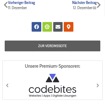
Zurück
Nä
Vorheriger Beitrag
Nächster Beitrag
11. Dezember
12. Dezember📅
Facebook
Futbol
Envelope
Map-
marker-
alt
ZUR VEREINSSEITE
Unsere Premium-Sponsoren: