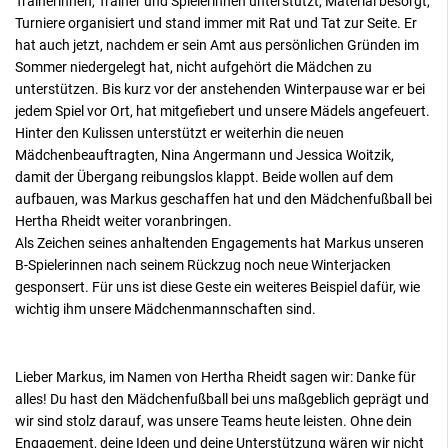
Trainerinnen, Trainer und Spielerinnen unterstützt, Material besorgt,
Turniere organisiert und stand immer mit Rat und Tat zur Seite. Er
hat auch jetzt, nachdem er sein Amt aus persönlichen Gründen im
Sommer niedergelegt hat, nicht aufgehört die Mädchen zu
unterstützen. Bis kurz vor der anstehenden Winterpause war er bei
jedem Spiel vor Ort, hat mitgefiebert und unsere Mädels angefeuert.
Hinter den Kulissen unterstützt er weiterhin die neuen
Mädchenbeauftragten, Nina Angermann und Jessica Woitzik,
damit der Übergang reibungslos klappt. Beide wollen auf dem
aufbauen, was Markus geschaffen hat und den Mädchenfußball bei
Hertha Rheidt weiter voranbringen.
Als Zeichen seines anhaltenden Engagements hat Markus unseren
B-Spielerinnen nach seinem Rückzug noch neue Winterjacken
gesponsert. Für uns ist diese Geste ein weiteres Beispiel dafür, wie
wichtig ihm unsere Mädchenmannschaften sind.
Lieber Markus, im Namen von Hertha Rheidt sagen wir: Danke für
alles! Du hast den Mädchenfußball bei uns maßgeblich geprägt und
wir sind stolz darauf, was unsere Teams heute leisten. Ohne dein
Engagement, deine Ideen und deine Unterstützung wären wir nicht