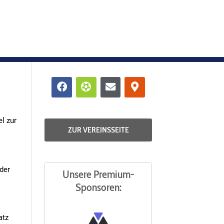
Facebook
Futbol
Envelope
Map-
marker-
alt
l zur
ZUR VEREINSSEITE
der
Unsere Premium-
Sponsoren:
atz