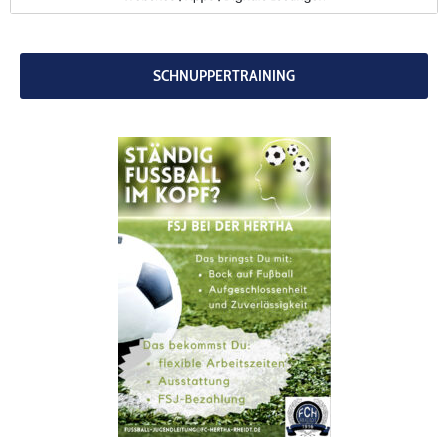
codebites
Au
SCHNUPPERTRAINING