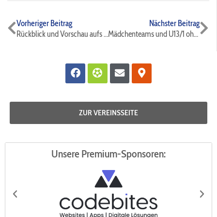
Zurück
Nä
Vorheriger Beitrag
Nächster Beitrag
Rückblick und Vorschau aufs Wochenende
Mädchenteams und U13/1 ohne Punktverlust⚫️🔵⚽️
Facebook
Futbol
Envelope
Map-
marker-
alt
ZUR VEREINSSEITE
Unsere Premium-Sponsoren: