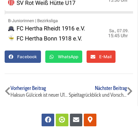
Facebook
WhatsApp
E-Mail
Zurück
Nä
Vorheriger Beitrag
Nächster Beitrag
Haksun Gülcicek ist neuer U19-Trainer
Spieltagrückblick und Vorschau auf den 14.09.⚫️🔵⚽️
Facebook
Futbol
Envelope
Map-
marker-
alt