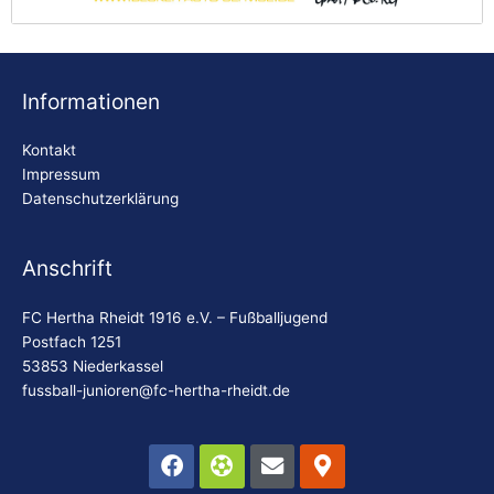
Becker Autoservice
Bi
Informationen
Kontakt
Impressum
Datenschutzerklärung
Anschrift
FC Hertha Rheidt 1916 e.V. – Fußballjugend
Postfach 1251
53853 Niederkassel
fussball-junioren@fc-hertha-rheidt.de
Facebook
Futbol
Envelope
Map-
marker-