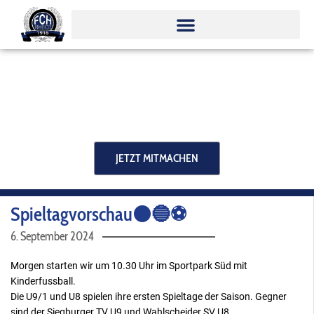
Zum
Inhalt
springen
JETZT MITMACHEN
Spieltagvorschau⚫️🔵⚽️
6. September 2024
Morgen starten wir um 10.30 Uhr im Sportpark Süd mit
Kinderfussball.
Die U9/1 und U8 spielen ihre ersten Spieltage der Saison. Gegner
sind der Siegburger TV U9 und Wahlscheider SV U8.