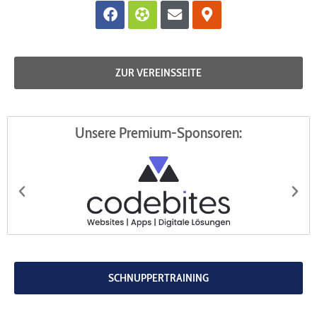
Facebook
Futbol
Envelope
Map-
marker-
alt
ZUR VEREINSSEITE
Unsere Premium-Sponsoren:
codebites
Au
SCHNUPPERTRAINING