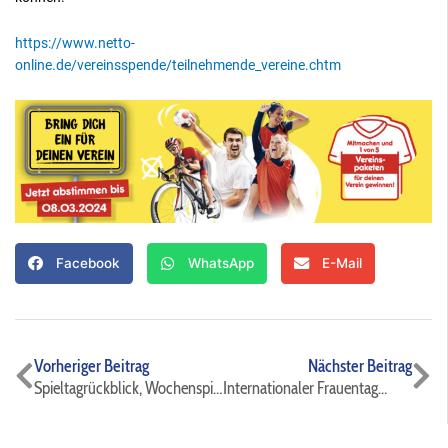
https://www.netto-
online.de/vereinsspende/teilnehmende_vereine.chtm
Facebook
WhatsApp
E-Mail
Zurück
Nä
Vorheriger Beitrag
Nächster Beitrag
Spieltagrückblick, Wochenspieltage und Vorschau⚫️🔵⚽️
Internationaler Frauentag👩‍🦱👩🏽‍🦰👱🏾‍♀️👱🏿