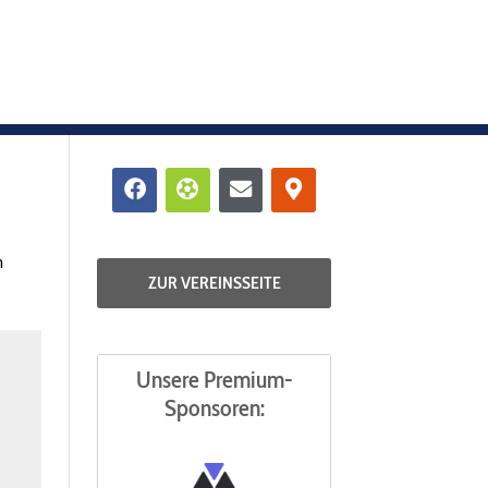
Facebook
Futbol
Envelope
Map-
marker-
alt
m
ZUR VEREINSSEITE
Unsere Premium-
Sponsoren: