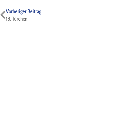
Zurück
Vorheriger Beitrag
18. Türchen