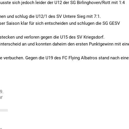
sste sich jedoch leider der U12 der SG Birlinghoven/Rott mit 1:4
hen und schlug die U12/1 des SV Untere Sieg mit 7:1.
eser Saison klar für sich entscheiden und schlugen die SG GESV
OH
Strabag
Vouloutakis
Zahnar
tecken und verloren gegen die U15 des SV Kriegsdorf.
Schweißerservic
Has
interscheid an und konnten daheim den ersten Punktgewinn mit ei
te verbuchen. Gegen die U19 des FC Flying Albatros stand nach ein