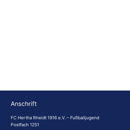
Anschrift
ortaktiv
Tim Thiebes
VON POLL
VONP
ennef
Garten- &
Immobilien
Dach
FC Hertha Rheidt 1916 e.V. – Fußballjugend
Landschaftsbau
Sola
Postfach 1251