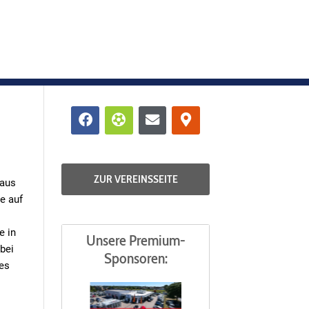
Facebook
Futbol
Envelope
Map-
marker-
alt
ZUR VEREINSSEITE
 aus
e auf
e in
Unsere Premium-
bei
Sponsoren:
es