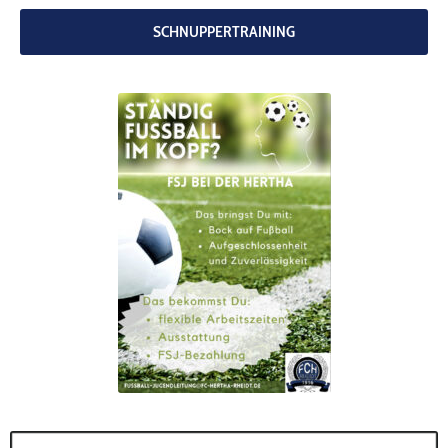
codebites
Au
SCHNUPPERTRAINING