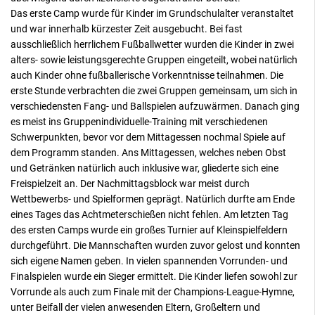
Das erste Camp wurde für Kinder im Grundschulalter veranstaltet
und war innerhalb kürzester Zeit ausgebucht. Bei fast
ausschließlich herrlichem Fußballwetter wurden die Kinder in zwei
alters- sowie leistungsgerechte Gruppen eingeteilt, wobei natürlich
auch Kinder ohne fußballerische Vorkenntnisse teilnahmen. Die
erste Stunde verbrachten die zwei Gruppen gemeinsam, um sich in
verschiedensten Fang- und Ballspielen aufzuwärmen. Danach ging
es meist ins Gruppenindividuelle-Training mit verschiedenen
Schwerpunkten, bevor vor dem Mittagessen nochmal Spiele auf
dem Programm standen. Ans Mittagessen, welches neben Obst
und Getränken natürlich auch inklusive war, gliederte sich eine
Freispielzeit an. Der Nachmittagsblock war meist durch
Wettbewerbs- und Spielformen geprägt. Natürlich durfte am Ende
eines Tages das Achtmeterschießen nicht fehlen. Am letzten Tag
des ersten Camps wurde ein großes Turnier auf Kleinspielfeldern
durchgeführt. Die Mannschaften wurden zuvor gelost und konnten
sich eigene Namen geben. In vielen spannenden Vorrunden- und
Finalspielen wurde ein Sieger ermittelt. Die Kinder liefen sowohl zur
Vorrunde als auch zum Finale mit der Champions-League-Hymne,
unter Beifall der vielen anwesenden Eltern, Großeltern und