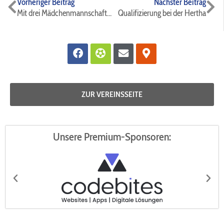
Zurück
Nä
Vorheriger Beitrag
Nächster Beitrag
Mit drei Mädchenmannschaften in die Saison 2023/24⚫️🔵⚽️
Qualifizierung bei der Hertha
Facebook
Futbol
Envelope
Map-
marker-
alt
ZUR VEREINSSEITE
Unsere Premium-Sponsoren: