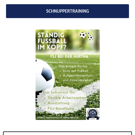
codebites
Au
SCHNUPPERTRAINING