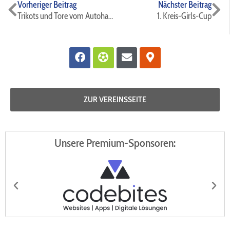
Zurück
Nä
Vorheriger Beitrag
Nächster Beitrag
Trikots und Tore vom Autohaus „der neue HOFF“⚫️🔵🚘🚙🚗⚽️
1. Kreis-Girls-Cup
Facebook
Futbol
Envelope
Map-
marker-
alt
ZUR VEREINSSEITE
Unsere Premium-Sponsoren: