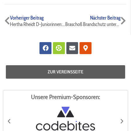
Zurück
Nä
Vorheriger Beitrag
Nächster Beitrag
Hertha Rheidt D-Juniorinnen: Neu ausgestattet ins Spitzenspiel
Braschoß Brandschutz unterstützt erneut die Fußballjugend-Abteilung
Facebook
Futbol
Envelope
Map-
marker-
alt
ZUR VEREINSSEITE
Unsere Premium-Sponsoren: