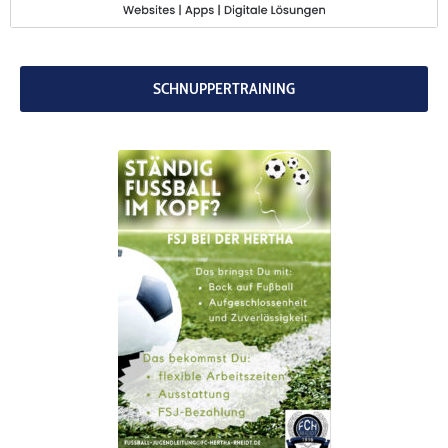
codebites
Au
SCHNUPPERTRAINING