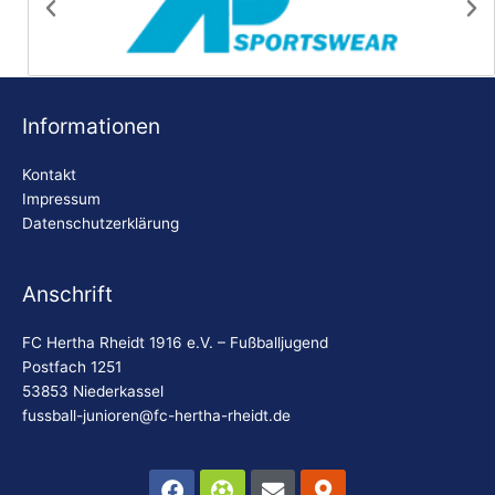
FC Hertha Rheidt 1916 e.V. – Fußballjugend
Postfach 1251
53853 Niederkassel
fussball-junioren@fc-hertha-rheidt.de
Facebook
Futbol
Envelope
Map-
marker-
alt
© 2025 FC Hertha Rheidt Fußballjugend | Website erstellt
durch:
codebites GbR