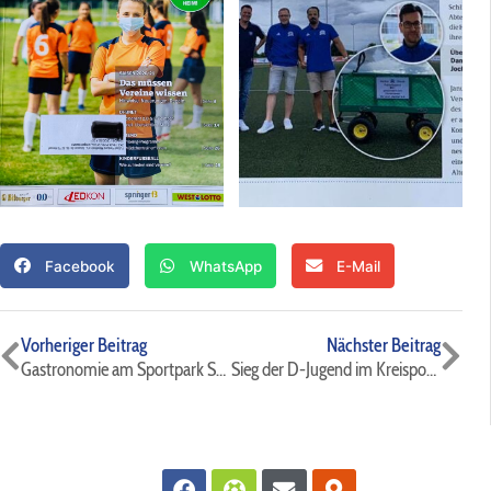
Zurück
Nä
Vorheriger Beitrag
Nächster Beitrag
Gastronomie am Sportpark Süd mit neuem Namen!
Sieg der D-Jugend im Kreispokalspiel
Facebook
Futbol
Envelope
Map-
marker-
alt
ZUR VEREINSSEITE
Unsere Premium-Sponsoren: