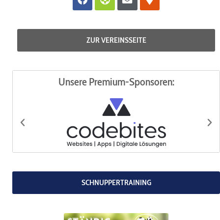
codebites
Au
SCHNUPPERTRAINING