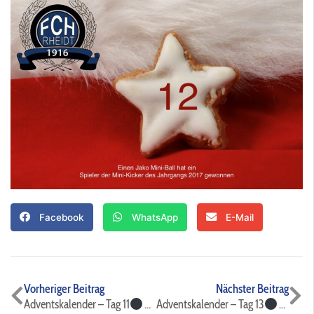
Facebook
WhatsApp
E-Mail
Zurück
Nä
Vorheriger Beitrag
Nächster Beitrag
Adventskalender – Tag 11
Adventskalender – Tag 13