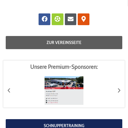
Facebook
Futbol
Envelope
Map-
marker-
alt
ZUR VEREINSSEITE
Unsere Premium-Sponsoren:
Autohaus HOFF
G
SCHNUPPERTRAINING