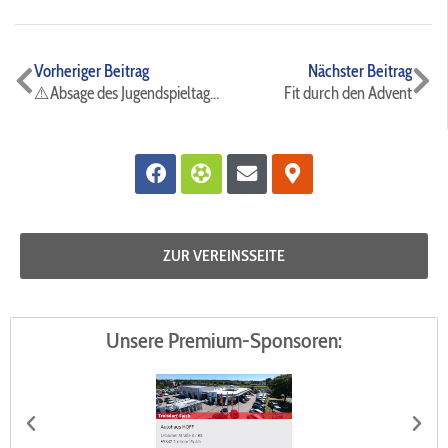
Zurück
Nä
Vorheriger Beitrag
Nächster Beitrag
⚠️Absage des Jugendspieltags⛔️⚽️
Fit durch den Advent
Facebook
Futbol
Envelope
Map-
marker-
alt
ZUR VEREINSSEITE
Unsere Premium-Sponsoren: