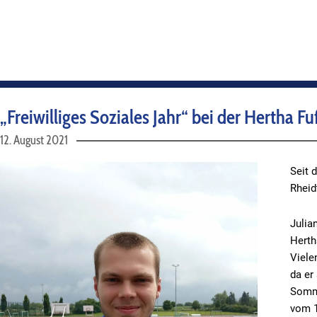
„Freiwilliges Soziales Jahr“ bei der Hertha F
12. August 2021
Seit 
Rheid
Julia
Herth
Viele
da er
Somme
vom 1