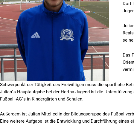
Dort 
Jugen
Julia
Reals
codebites
Autohaus
G
seiner
HOFF
Das F
Orien
vermi
Schwerpunkt der Tätigkeit des Freiwilligen muss die sportliche Bet
Julian´s Hauptaufgabe bei der Hertha-Jugend ist die Unterstützung d
Fußball-AG`s in Kindergärten und Schulen.
Außerdem ist Julian Mitglied in der Bildungsgruppe des Fußballver
Eine weitere Aufgabe ist die Entwicklung und Durchführung eines e