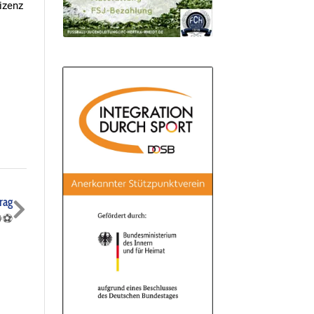
izenz
Nächster
rag
⚽️