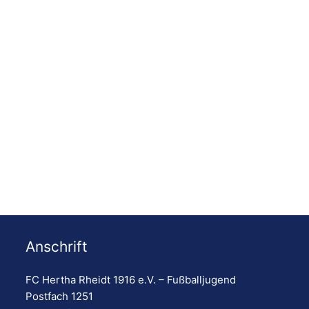
Anschrift
ortaktiv
Tim Thiebes
VON POLL
VONP
ennef
Garten- &
Immobilien
Dach
FC Hertha Rheidt 1916 e.V. – Fußballjugend
Landschaftsbau
Sola
Postfach 1251