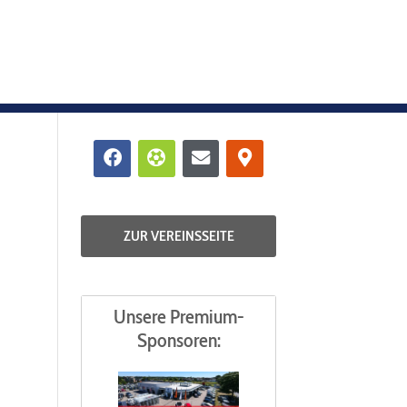
Facebook
Futbol
Envelope
Map-
marker-
alt
ZUR VEREINSSEITE
Unsere Premium-
Sponsoren: