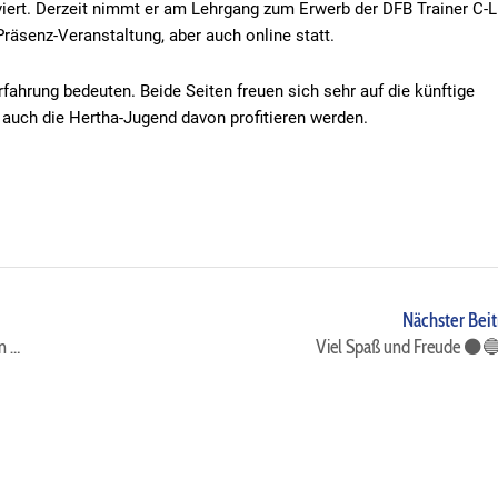
lviert. Derzeit nimmt er am Lehrgang zum Erwerb der DFB Trainer C-L
Präsenz-Veranstaltung, aber auch online statt.
fahrung bedeuten. Beide Seiten freuen sich sehr auf die künftige
auch die Hertha-Jugend davon profitieren werden.
Nächster Beit
Fußballjugend-Abteilung der Hertha setzt weiterhin auf den sportlichen Leiter
Viel Spaß und Freude ⚫️