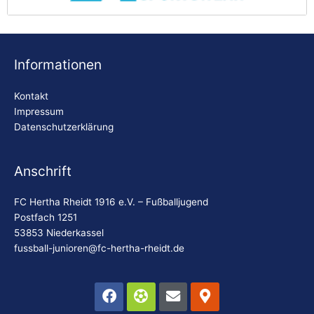
AP Sportswear
Be
Informationen
Kontakt
Impressum
Datenschutzerklärung
Anschrift
FC Hertha Rheidt 1916 e.V. – Fußballjugend
Postfach 1251
53853 Niederkassel
fussball-junioren@fc-hertha-rheidt.de
Facebook
Futbol
Envelope
Map-
marker-