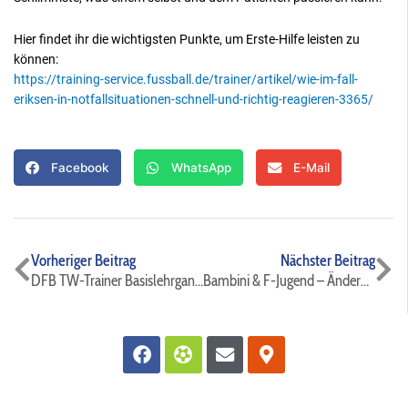
Hier findet ihr die wichtigsten Punkte, um Erste-Hilfe leisten zu
können:
https://training-service.fussball.de/trainer/artikel/wie-im-fall-
eriksen-in-notfallsituationen-schnell-und-richtig-reagieren-3365/
Facebook
WhatsApp
E-Mail
Zurück
Nä
Vorheriger Beitrag
Nächster Beitrag
DFB TW-Trainer Basislehrgang ⚫️🔵⚽️
Bambini & F-Jugend – Änderung der Trainingszeit am 29.06.2021
Facebook
Futbol
Envelope
Map-
marker-
alt