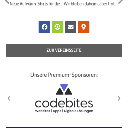
Neue Aufwärm-Shirts für die B-Jugend des FC Hertha Rheidt ⚫️🔵⚽️
Wir bleiben daheim, aber trotzdem am Ball – Wir suchen den Bambini „Superstar“
Facebook
Futbol
Envelope
Map-
marker-
alt
ZUR VEREINSSEITE
Unsere Premium-Sponsoren:
codebites
Au