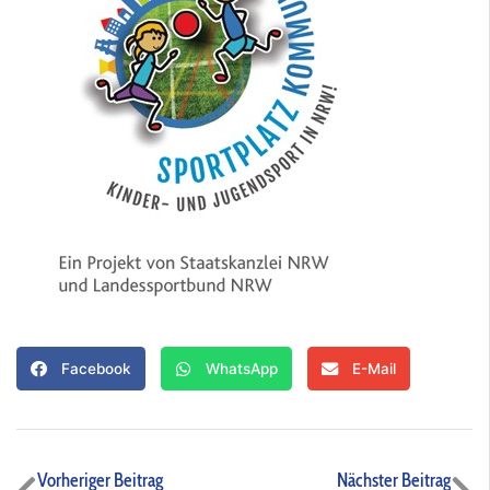
Facebook
WhatsApp
E-Mail
Zurück
Nä
Vorheriger Beitrag
Nächster Beitrag