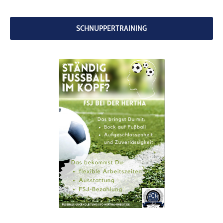
codebites
Au
SCHNUPPERTRAINING