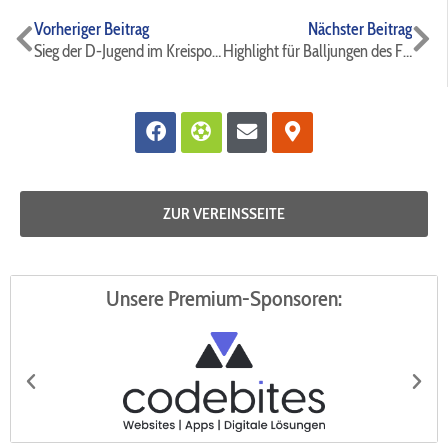
Zurück
Nä
Vorheriger Beitrag
Nächster Beitrag
Sieg der D-Jugend im Kreispokalspiel
Highlight für Balljungen des FC Hertha Rheidt ⚫️🔵⚽️
Facebook
Futbol
Envelope
Map-
marker-
alt
ZUR VEREINSSEITE
Unsere Premium-Sponsoren: