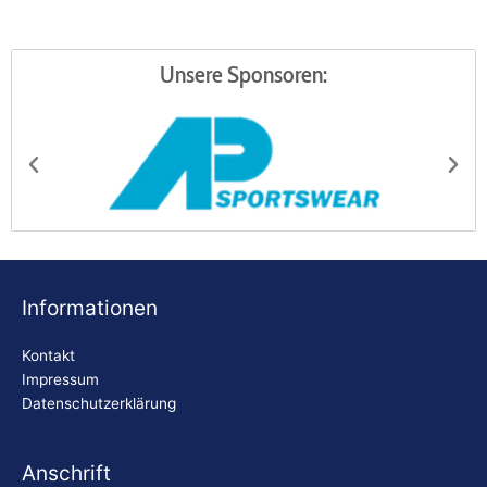
Unsere Sponsoren:
AP Sportswear
Be
Informationen
Kontakt
Impressum
Datenschutzerklärung
Anschrift