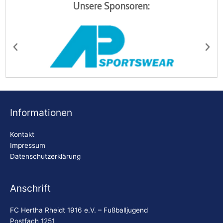
Unsere Sponsoren:
AP Sportswear
Be
Informationen
Kontakt
Impressum
Datenschutzerklärung
Anschrift
FC Hertha Rheidt 1916 e.V. – Fußballjugend
Postfach 1251