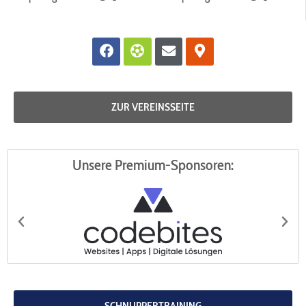
Facebook
Futbol
Envelope
Map-
marker-
alt
ZUR VEREINSSEITE
Unsere Premium-Sponsoren:
codebites
Au
SCHNUPPERTRAINING