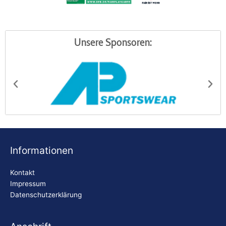
Unsere Sponsoren:
AP Sportswear
Be
Informationen
Kontakt
Impressum
Datenschutzerklärung