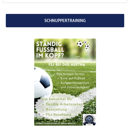
codebites
Au
SCHNUPPERTRAINING