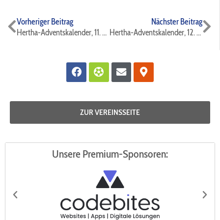
Zurück
Nä
Vorheriger Beitrag
Nächster Beitrag
Hertha-Adventskalender, 11. Türchen 🚪
Hertha-Adventskalender, 12. Türchen 🚪
Facebook
Futbol
Envelope
Map-
marker-
alt
ZUR VEREINSSEITE
Unsere Premium-Sponsoren: