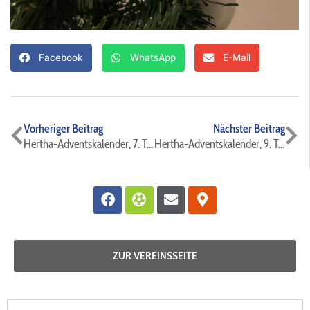
Facebook
WhatsApp
E-Mail
Zurück
Nä
Vorheriger Beitrag
Nächster Beitrag
Hertha-Adventskalender, 7. Türchen 🚪
Hertha-Adventskalender, 9. Türchen 🚪
Facebook
Futbol
Envelope
Map-
marker-
alt
ZUR VEREINSSEITE