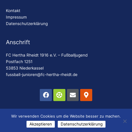
Kontakt
Impressum
Datenschutzerklärung
Anschrift
FC Hertha Rheidt 1916 e.V. – Fußballjugend
Postfach 1251
53853 Niederkassel
fussball-junioren@fc-hertha-rheidt.de
Facebook
Futbol
Envelope
Map-
marker-
alt
© 2025 FC Hertha Rheidt Fußballjugend | Website erstellt
Wir verwenden Cookies um die Website besser zu machen.
durch:
codebites GbR
Akzeptieren
Datenschutzerklärung