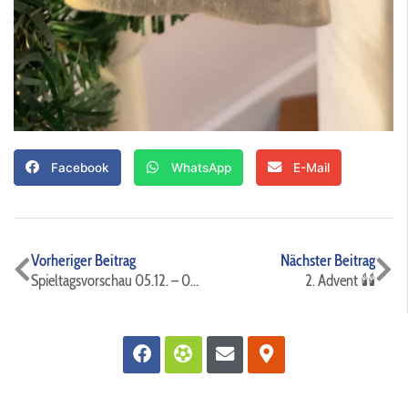
Facebook
WhatsApp
E-Mail
Zurück
Nä
Vorheriger Beitrag
Nächster Beitrag
Spieltagsvorschau 05.12. – 09.12.
2. Advent 🕯️🕯️
Facebook
Futbol
Envelope
Map-
marker-
alt