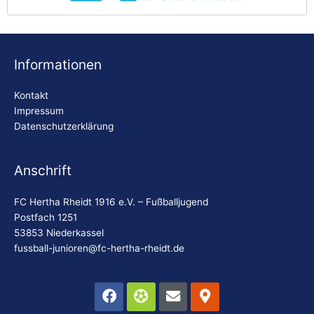
AP Sportswear
Be
Informationen
Kontakt
Impressum
Datenschutzerklärung
Anschrift
FC Hertha Rheidt 1916 e.V. – Fußballjugend
Postfach 1251
53853 Niederkassel
fussball-junioren@fc-hertha-rheidt.de
Facebook
Futbol
Envelope
Map-
marker-