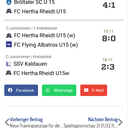
Facebook
WhatsApp
E-Mail
Zurück
Nä
Vorheriger Beitrag
Nächster Beitrag
Neue Trainingsanzüge für die E3 des FC Hertha Rheidt
Spieltagsvorschau 21.11./22.11. + 25.11. Pokal C-Juniorinnen⚫️🔵⚽️