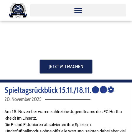
Zum
Inhalt
springen
JETZT MITMACHEN
Spieltagsrückblick 15.11./18.11.⚫️🔵⚽️
20. November 2025
Am 15. November waren zahlreiche Jugendteams des FC Hertha
Rheidt im Einsatz.
Die F- und E-Junioren absolvierten ihre Spiele im
Kinderfußballmodus ohne offizielle Wertung, zeigten dabei aber viel