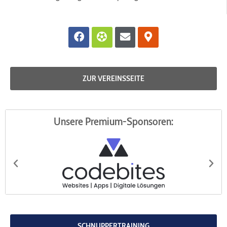
Facebook
Futbol
Envelope
Map-
marker-
alt
ZUR VEREINSSEITE
Unsere Premium-Sponsoren:
codebites
Au
SCHNUPPERTRAINING