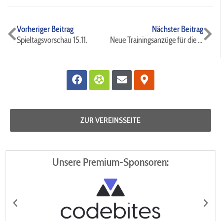
Zurück
Nä
Vorheriger Beitrag
Nächster Beitrag
Spieltagsvorschau 15.11.
Neue Trainingsanzüge für die E3 des FC Hertha Rheidt
Facebook
Futbol
Envelope
Map-
marker-
alt
ZUR VEREINSSEITE
Unsere Premium-Sponsoren: