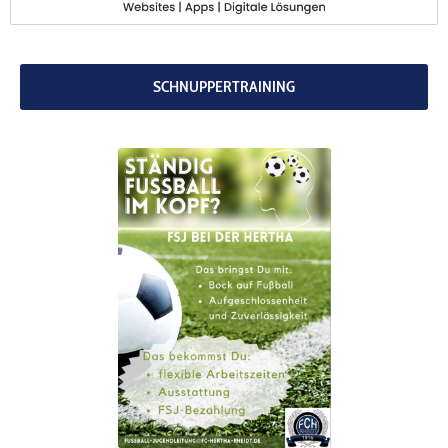
codebites
Au
SCHNUPPERTRAINING