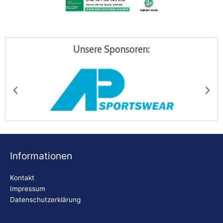
Unsere Sponsoren:
AP Sportswear
Be
Informationen
Kontakt
Impressum
Datenschutzerklärung