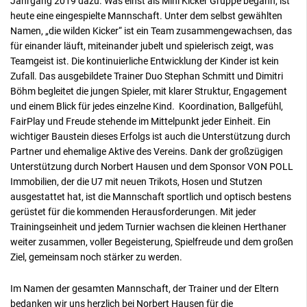
Jahrgang 2019 dazu. Was einst als Mini Kicker Gruppe begann, ist
heute eine eingespielte Mannschaft. Unter dem selbst gewählten
Namen, „die wilden Kicker“ ist ein Team zusammengewachsen, das
für einander läuft, miteinander jubelt und spielerisch zeigt, was
Teamgeist ist. Die kontinuierliche Entwicklung der Kinder ist kein
Zufall. Das ausgebildete Trainer Duo Stephan Schmitt und Dimitri
Böhm begleitet die jungen Spieler, mit klarer Struktur, Engagement
und einem Blick für jedes einzelne Kind. Koordination, Ballgefühl,
FairPlay und Freude stehende im Mittelpunkt jeder Einheit. Ein
wichtiger Baustein dieses Erfolgs ist auch die Unterstützung durch
Partner und ehemalige Aktive des Vereins. Dank der großzügigen
Unterstützung durch Norbert Hausen und dem Sponsor VON POLL
Immobilien, der die U7 mit neuen Trikots, Hosen und Stutzen
ausgestattet hat, ist die Mannschaft sportlich und optisch bestens
gerüstet für die kommenden Herausforderungen. Mit jeder
Trainingseinheit und jedem Turnier wachsen die kleinen Herthaner
weiter zusammen, voller Begeisterung, Spielfreude und dem großen
Ziel, gemeinsam noch stärker zu werden.
Im Namen der gesamten Mannschaft, der Trainer und der Eltern
bedanken wir uns herzlich bei Norbert Hausen für die