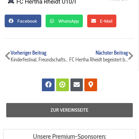
Facebook
WhatsApp
E-Mail
Zurück
Nä
Vorheriger Beitrag
Nächster Beitrag
Kinderfestival, Freundschaftsspiel, Vechte-Cup 2025 und Pokalfinals⚫️🔵⚽️
FC Hertha Rheidt begeistert beim European Football Cup in Schüttorf
Facebook
Futbol
Envelope
Map-
marker-
alt
ZUR VEREINSSEITE
Unsere Premium-Sponsoren: