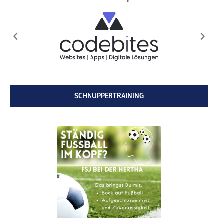
codebites
Au
SCHNUPPERTRAINING