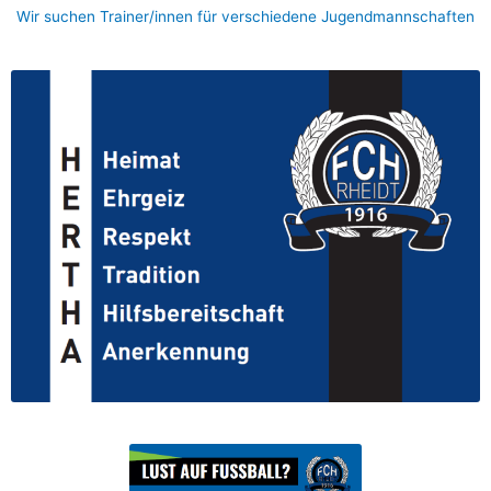
Wir suchen Trainer/innen für verschiedene Jugendmannschaften