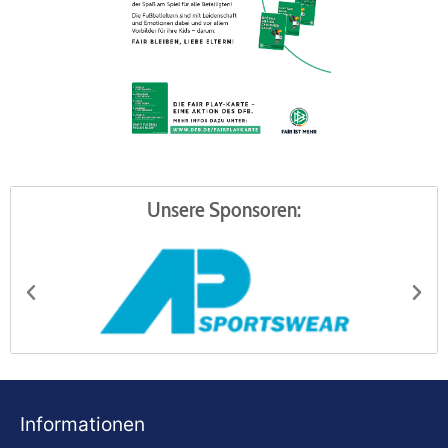
Unsere Sponsoren:
AP Sportswear
Be
Informationen