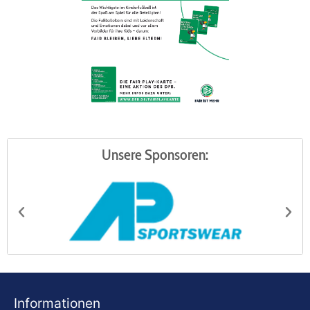
Unsere Sponsoren:
AP Sportswear
Be
Informationen