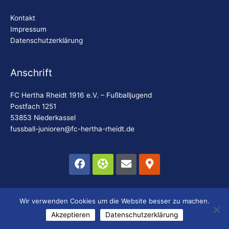
Kontakt
Impressum
Datenschutzerklärung
Anschrift
FC Hertha Rheidt 1916 e.V. – Fußballjugend
Postfach 1251
53853 Niederkassel
fussball-junioren@fc-hertha-rheidt.de
Facebook
Futbol
Envelope
Map-
marker-
alt
© 2025 FC Hertha Rheidt Fußballjugend | Website erstellt
Wir verwenden Cookies um die Website besser zu machen.
durch:
codebites GbR
Akzeptieren
Datenschutzerklärung